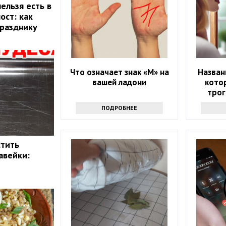
ельзя есть в
ост: как
празднику
Что означает знак «М» на
Назван
вашей ладони
кото
трог
ПОДРОБНЕЕ
стить
авейки: