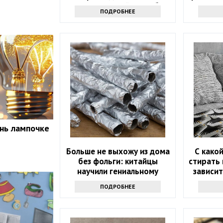
эффективный способ
ПОДРОБНЕЕ
нь лампочке
Больше не выхожу из дома
С како
без фольги: китайцы
стирать 
научили гениальному
зависит
приему - просто и дешево
ПОДРОБНЕЕ