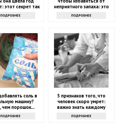
 она цвела год
чтобы избавиться от
: этот секрет так
неприятного запаха: это
то не выведать
не уксус
ПОДРОБНЕЕ
ПОДРОБНЕЕ
добавлять соль в
5 признаков того, что
альную машину?
человек скоро умрет:
, чем порошок...
важно знать каждому
ПОДРОБНЕЕ
ПОДРОБНЕЕ