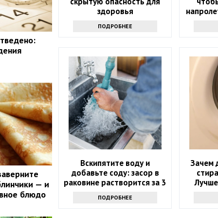
скрытую опасность для
чтобы
здоровья
напролет
прос
ПОДРОБНЕЕ
отведено:
дения
Вскипятите воду и
Зачем 
добавьте соду: засор в
стир
заверните
раковине растворится за 3
Лучше
блинчики — и
минуты
авное блюдо
ПОДРОБНЕЕ