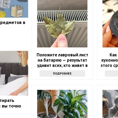
предметов в
Положите лавровый лист
Как
на батарею — результат
кухонно
удивит всех, кто живет в
этого с
квартире
л
ПОДРОБНЕЕ
стирать
: вы точно