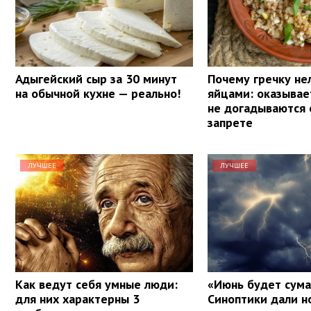
Адыгейский сыр за 30 минут
Почему гречку нел
на обычной кухне — реально!
яйцами: оказывае
не догадываются 
запрете
ЛУЧШЕЕ
ЛУЧШЕЕ
Как ведут себя умные люди:
«Июнь будет сум
для них характерны 3
Синоптики дали н