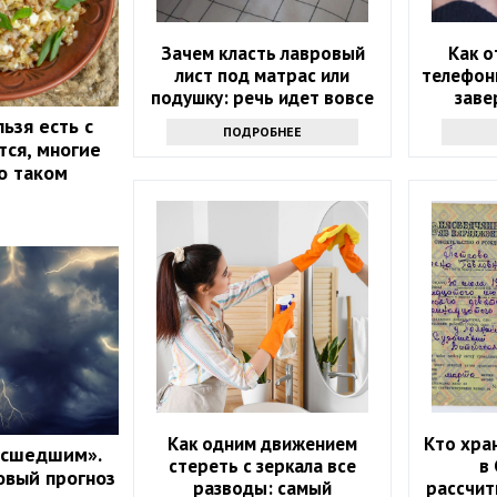
Зачем класть лавровый
Как о
лист под матрас или
телефон
подушку: речь идет вовсе
заве
не о примете
ьзя есть с
ПОДРОБНЕЕ
тся, многие
о таком
Как одним движением
Кто хра
асшедшим».
стереть с зеркала все
в
овый прогноз
разводы: самый
рассчит