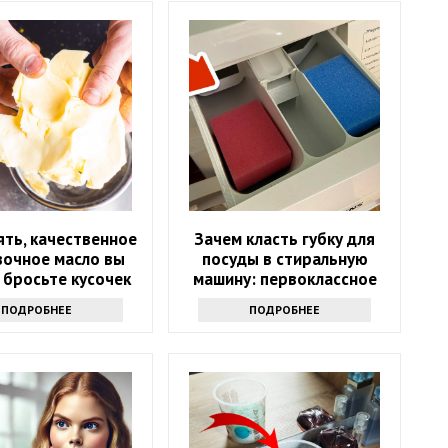
ять, качественное
Зачем класть губку для
вочное масло вы
посуды в стиральную
 бросьте кусочек
машину: первоклассное
кта именно туда
средство
ПОДРОБНЕЕ
ПОДРОБНЕЕ