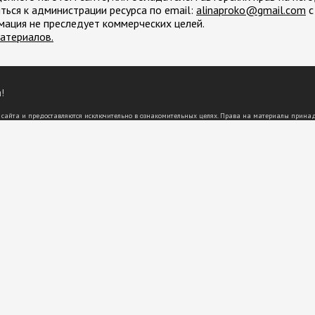
ться к администрации ресурса по email:
moc.liamg@okorpanila
с
мация не преследует коммерческих целей.
атериалов.
!
 сайта и предоставляются исключительно в ознакомительных целях. Права на материалы прина