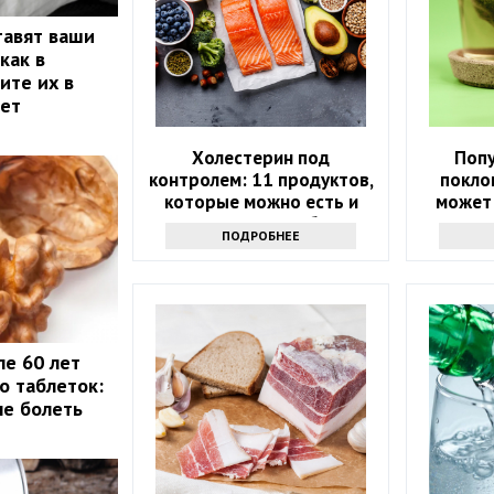
тавят ваши
как в
ите их в
лет
Холестерин под
Поп
контролем: 11 продуктов,
покло
которые можно есть и
может
которых стоит избегать
здоров
ПОДРОБНЕЕ
ле 60 лет
о таблеток:
не болеть