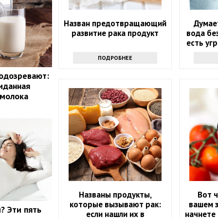
Назван предотвращающий
Думае
развитие рака продукт
вода бе
есть уг
ПОДРОБНЕЕ
одозревают:
иданная
 молока
Названы продукты,
Вот ч
которые вызывают рак:
вашем з
? Эти пять
если нашли их в
начнете