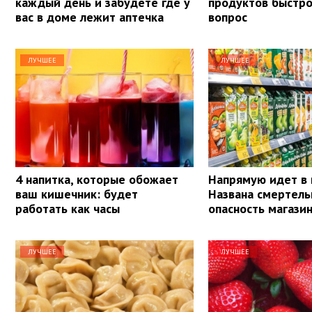
каждый день и забудете где у
продуктов быстр
вас в доме лежит аптечка
вопрос
ЛУЧШЕЕ
ЛУЧШЕЕ
4 напитка, которые обожает
Напрямую идет в 
ваш кишечник: будет
Названа смертель
работать как часы
опасность магази
ЛУЧШЕЕ
ЛУЧШЕЕ