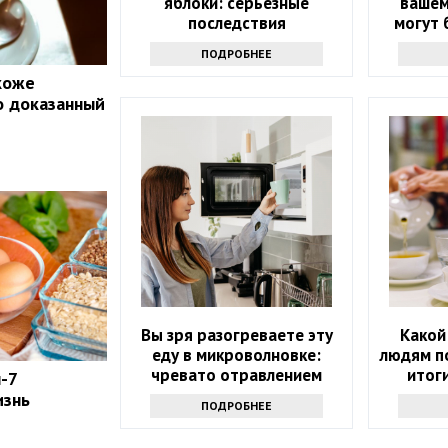
яблоки: серьезные
вашем
последствия
могут 
ваш
ПОДРОБНЕЕ
 коже
о доказанный
Вы зря разогреваете эту
Какой
еду в микроволновке:
людям п
чревато отравлением
итог
-7
изнь
ПОДРОБНЕЕ