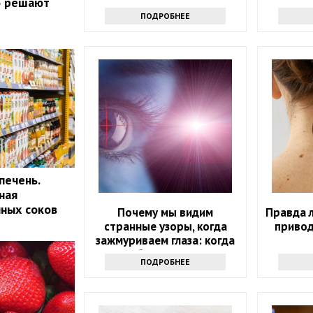
о решают
холодильнике -
т
ПОДРОБНЕЕ
выбрасывайте
печень.
ная
нных соков
Почему мы видим
Правда 
странные узоры, когда
привод
зажмуриваем глаза: когда
стоит обратиться к врачу
ПОДРОБНЕЕ