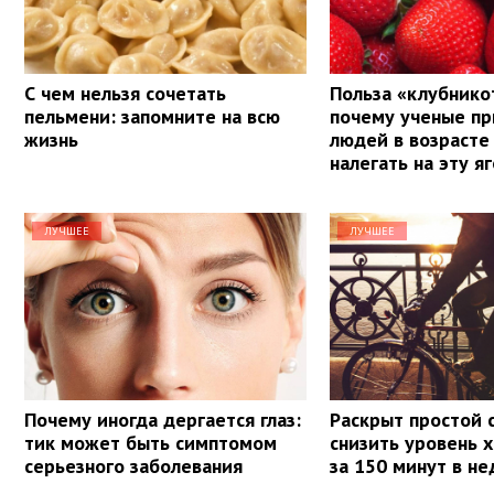
С чем нельзя сочетать
Польза «клубнико
пельмени: запомните на всю
почему ученые п
жизнь
людей в возрасте
налегать на эту я
ЛУЧШЕЕ
ЛУЧШЕЕ
Почему иногда дергается глаз:
Раскрыт простой 
тик может быть симптомом
снизить уровень 
серьезного заболевания
за 150 минут в н