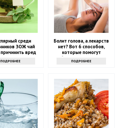
улярный среди
Болит голова, а лекарств
нников ЗОЖ чай
нет? Вот 6 способов,
 причинить вред
которые помогут
ью: только факты
избавиться от напасти
ПОДРОБНЕЕ
ПОДРОБНЕЕ