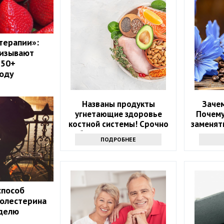
терапии»:
ризывают
 50+
году
Названы продукты
Зачем
угнетающие здоровье
Почему
костной системы! Срочно
заменять
уберите их из рациона
ПОДРОБНЕЕ
способ
холестерина
еделю